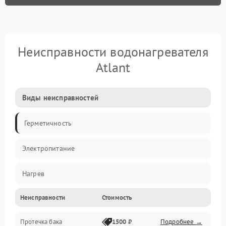
Неисправности водонагревателя
Atlant
Виды неисправностей
Герметичность
Электропитание
Нагрев
Неисправности
Стоимость
Датчики
Протечка бака
1500 ₽
Подробнее →
Механика