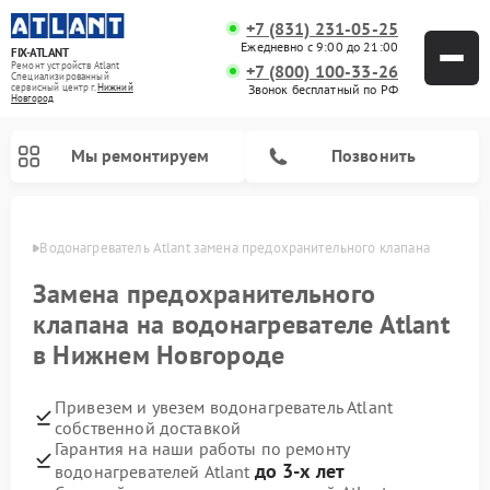
+7 (831) 231-05-25
Ежедневно с 9:00 до 21:00
FIX-ATLANT
Ремонт устройств Atlant
+7 (800) 100-33-26
Специализированный
cервисный центр г.
Нижний
Звонок бесплатный по РФ
Новгород
Мы ремонтируем
Позвонить
ороде
Водонагреватель Atlant замена предохранительного клапана
Замена предохранительного
клапана на водонагревателе Atlant
Ремонт стиральных машин Atlant
Ремонт морозильных камер Atlant
в Нижнем Новгороде
Привезем и увезем водонагреватель Atlant
собственной доставкой
Гарантия на наши работы по ремонту
до 3-х лет
водонагревателей Atlant