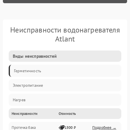
Неисправности водонагревателя
Atlant
Виды неисправностей
Герметичность
Электропитание
Нагрев
Неисправности
Стоимость
Датчики
Протечка бака
1500 ₽
Подробнее →
Механика