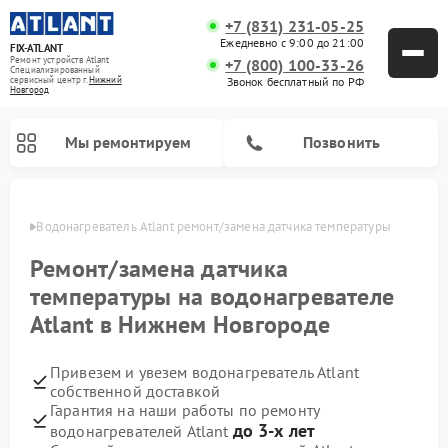
+7 (831) 231-05-25
Ежедневно с 9:00 до 21:00
FIX-ATLANT
Ремонт устройств Atlant
+7 (800) 100-33-26
Специализированный
cервисный центр г.
Нижний
Звонок бесплатный по РФ
Новгород
Мы ремонтируем
Позвонить
ороде
Водонагреватель Atlant ремонт/замена датчика температуры
Ремонт/замена датчика
температуры на водонагревателе
Ремонт стиральных машин Atlant
Ремонт морозильных камер Atlant
Atlant в Нижнем Новгороде
Привезем и увезем водонагреватель Atlant
собственной доставкой
Гарантия на наши работы по ремонту
до 3-х лет
водонагревателей Atlant