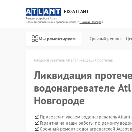
FIX-ATLANT
Ремонт устройств Atlant
Специализированный cервисный центр г.
Нижний Новгород
Мы ремонтируем
Срочный ремонт
Це
в Нижнем Новгороде
Водонагреватель Atlant ликвидация протечек
Ликвидация протече
водонагревателе At
Ремонт стиральных машин Atlant
Ремонт морозильных камер Atlant
Новгороде
Привезем и увезем водонагреватель Atlant
Гарантия на наши работы по ремонту водон
Срочный ремонт водонагревателей Atlant в