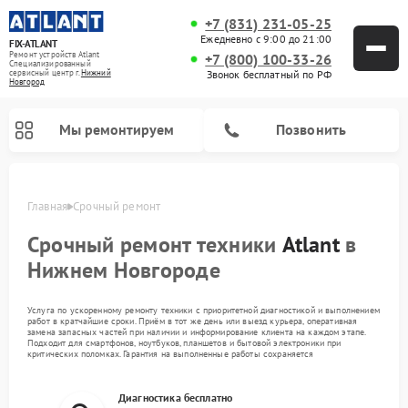
+7 (831) 231-05-25
Ежедневно с 9:00 до 21:00
FIX-ATLANT
Ремонт устройств Atlant
+7 (800) 100-33-26
Специализированный
cервисный центр г.
Нижний
Звонок бесплатный по РФ
Новгород
Мы ремонтируем
Позвонить
Главная
Срочный ремонт
Срочный ремонт техники
Atlant
в
Нижнем Новгороде
Услуга по ускоренному ремонту техники с приоритетной диагностикой и выполнением
работ в кратчайшие сроки. Приём в тот же день или выезд курьера, оперативная
Ремонт водонагревателей Atlant
Ремонт стиральных машин Atlant
Ремонт морозильных камер Atlant
замена запасных частей при наличии и информирование клиента на каждом этапе.
Подходит для смартфонов, ноутбуков, планшетов и бытовой электроники при
критических поломках. Гарантия на выполненные работы сохраняется
Диагностика бесплатно