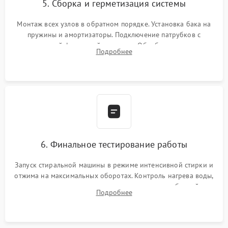
5. Сборка и герметизация системы
Монтаж всех узлов в обратном порядке. Установка бака на
пружины и амортизаторы. Подключение патрубков с
надежной фиксацией хомутами. Обработка стыков
Подробнее
герметиком для предотвращения возможных протечек воды.
6. Финальное тестирование работы
Запуск стиральной машины в режиме интенсивной стирки и
отжима на максимальных оборотах. Контроль нагрева воды,
корректности слива, отсутствия излишних вибраций,
Подробнее
посторонних стуков и протечек под корпусом.