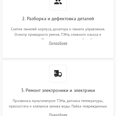
2. Разборка и дефектовка деталей
Снятие панелей корпуса, дозатора и панели управления.
Осмотр приводного ремня, ТЭНа, сливного насоса и
амортизаторов. Проверка подшипников барабана и
Подробнее
крестовины на износ, а манжеты люка на разрывы.
3. Ремонт электроники и электрики
Прозвонка мультиметром ТЭНа, датчика температуры,
прессостата и клапанов залива воды. Пайка поврежденных
дорожек или замена симисторов на плате управления.
Подробнее