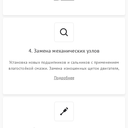
Восстановление целостности проводки и контактов.
4. Замена механических узлов
Установка новых подшипников и сальников с применением
влагостойкой смазки. Замена изношенных щеток двигателя,
порванного ремня привода, неисправного сливного насоса
Подробнее
или поврежденной резиновой манжеты.