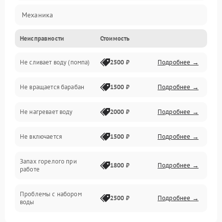
Механика
Неисправности
Стоимость
Электропитание
Не сливает воду (помпа)
2500 ₽
Подробнее →
Водоснабжение
Не вращается барабан
1500 ₽
Подробнее →
Слив
Не нагревает воду
2000 ₽
Подробнее →
Программное обеспечение
Не включается
1500 ₽
Подробнее →
Запах горелого при
1800 ₽
Подробнее →
работе
Проблемы с набором
2500 ₽
Подробнее →
воды