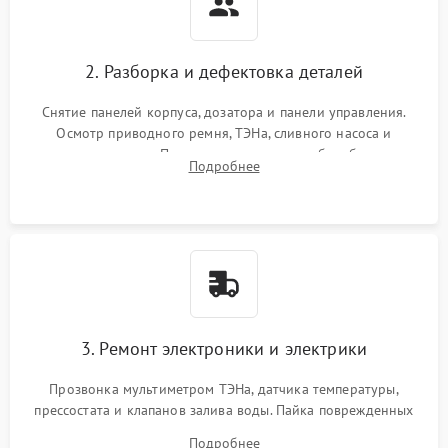
2. Разборка и дефектовка деталей
Снятие панелей корпуса, дозатора и панели управления.
Осмотр приводного ремня, ТЭНа, сливного насоса и
амортизаторов. Проверка подшипников барабана и
Подробнее
крестовины на износ, а манжеты люка на разрывы.
3. Ремонт электроники и электрики
Прозвонка мультиметром ТЭНа, датчика температуры,
прессостата и клапанов залива воды. Пайка поврежденных
дорожек или замена симисторов на плате управления.
Подробнее