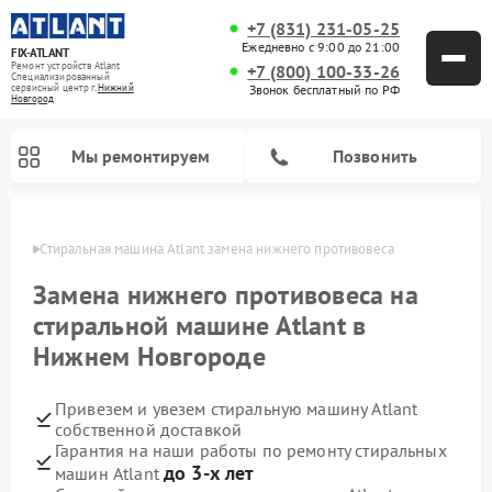
+7 (831) 231-05-25
Ежедневно с 9:00 до 21:00
FIX-ATLANT
Ремонт устройств Atlant
+7 (800) 100-33-26
Специализированный
cервисный центр г.
Нижний
Звонок бесплатный по РФ
Новгород
Мы ремонтируем
Позвонить
ороде
Стиральная машина Atlant замена нижнего противовеса
Замена нижнего противовеса на
стиральной машине Atlant в
Ремонт водонагревателей Atlant
Ремонт морозильных камер Atlant
Нижнем Новгороде
Привезем и увезем стиральную машину Atlant
собственной доставкой
Гарантия на наши работы по ремонту стиральных
до 3-х лет
машин Atlant