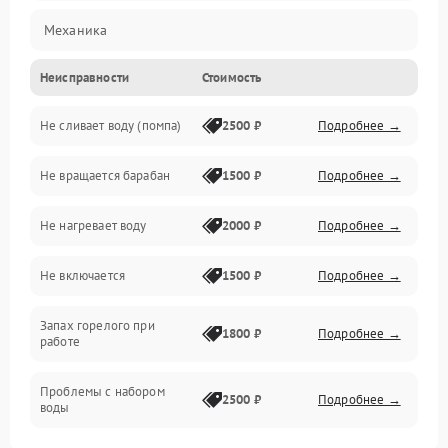
Механика
Неисправности
Стоимость
Электропитание
Не сливает воду (помпа)
2500 ₽
Подробнее →
Водоснабжение
Не вращается барабан
1500 ₽
Подробнее →
Слив
Не нагревает воду
2000 ₽
Подробнее →
Программное обеспечение
Не включается
1500 ₽
Подробнее →
Запах горелого при
1800 ₽
Подробнее →
работе
Проблемы с набором
2500 ₽
Подробнее →
воды