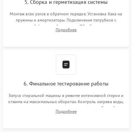
5. Сборка и герметизация системы
Монтаж всех узлов в обратном порядке. Установка бака на
пружины и амортизаторы. Подключение патрубков с
надежной фиксацией хомутами. Обработка стыков
Подробнее
герметиком для предотвращения возможных протечек воды.
6. Финальное тестирование работы
Запуск стиральной машины в режиме интенсивной стирки и
отжима на максимальных оборотах. Контроль нагрева воды,
корректности слива, отсутствия излишних вибраций,
Подробнее
посторонних стуков и протечек под корпусом.