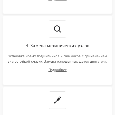
Восстановление целостности проводки и контактов.
4. Замена механических узлов
Установка новых подшипников и сальников с применением
влагостойкой смазки. Замена изношенных щеток двигателя,
порванного ремня привода, неисправного сливного насоса
Подробнее
или поврежденной резиновой манжеты.