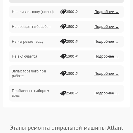
Не сливает воду (помпа)
2500 ₽
Подробнее →
Водоснабжение
Не вращается барабан
1500 ₽
Подробнее →
Слив
Не нагревает воду
2000 ₽
Подробнее →
Программное обеспечение
Не включается
1500 ₽
Подробнее →
Запах горелого при
1800 ₽
Подробнее →
работе
Проблемы с набором
2500 ₽
Подробнее →
воды
Замена ТЭНа
2200 ₽
Подробнее →
Замена платы управления
2200 ₽
Подробнее →
Этапы ремонта стиральной машины Atlant