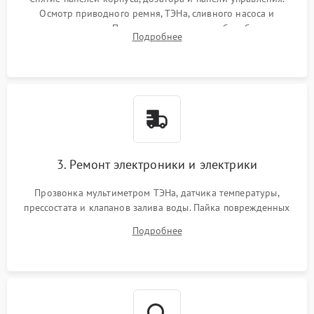
Осмотр приводного ремня, ТЭНа, сливного насоса и
амортизаторов. Проверка подшипников барабана и
Подробнее
крестовины на износ, а манжеты люка на разрывы.
3. Ремонт электроники и электрики
Прозвонка мультиметром ТЭНа, датчика температуры,
прессостата и клапанов залива воды. Пайка поврежденных
дорожек или замена симисторов на плате управления.
Подробнее
Восстановление целостности проводки и контактов.