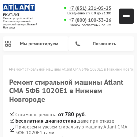
+7 (831) 231-05-25
Ежедневно с 9:00 до 21:00
FIX-ATLANT
Ремонт устройств Atlant
+7 (800) 100-33-26
Специализированный
cервисный центр г.
Нижний
Звонок бесплатный по РФ
Новгород
Мы ремонтируем
Позвонить
ороде
Ремонт стиральной машины Atlant СМА 5ФБ 1020Е1 в Нижнем Новгор
Ремонт стиральной машины Atlant
СМА 5ФБ 1020Е1 в Нижнем
Ремонт водонагревателей Atlant
Ремонт морозильных камер Atlant
Новгороде
от 780 руб.
Стоимость ремонта
Бесплатная диагностика
даже при отказе
Привезем и увезем стиральную машину Atlant СМА
5ФБ 1020Е1 сами