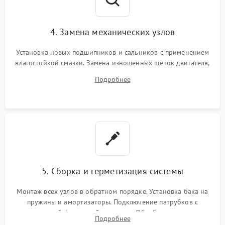
4. Замена механических узлов
Установка новых подшипников и сальников с применением
влагостойкой смазки. Замена изношенных щеток двигателя,
порванного ремня привода, неисправного сливного насоса
Подробнее
или поврежденной резиновой манжеты.
5. Сборка и герметизация системы
Монтаж всех узлов в обратном порядке. Установка бака на
пружины и амортизаторы. Подключение патрубков с
надежной фиксацией хомутами. Обработка стыков
Подробнее
герметиком для предотвращения возможных протечек воды.