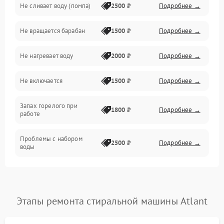
Не сливает воду (помпа)
2500 ₽
Подробнее →
Водоснабжение
Не вращается барабан
1500 ₽
Подробнее →
Слив
Не нагревает воду
2000 ₽
Подробнее →
Программное обеспечение
Не включается
1500 ₽
Подробнее →
Запах горелого при
1800 ₽
Подробнее →
работе
Проблемы с набором
2500 ₽
Подробнее →
воды
Замена ТЭНа
2200 ₽
Подробнее →
Замена платы управления
2200 ₽
Подробнее →
Этапы ремонта стиральной машины Atlant