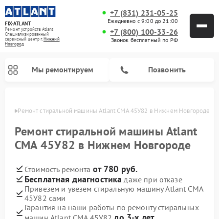
+7 (831) 231-05-25
Ежедневно с 9:00 до 21:00
FIX-ATLANT
Ремонт устройств Atlant
+7 (800) 100-33-26
Специализированный
cервисный центр г.
Нижний
Звонок бесплатный по РФ
Новгород
Мы ремонтируем
Позвонить
ороде
Ремонт стиральной машины Atlant СМА 45У82 в Нижнем Новгороде
Ремонт стиральной машины Atlant
СМА 45У82 в Нижнем Новгороде
Ремонт водонагревателей Atlant
Ремонт морозильных камер Atlant
от 780 руб.
Стоимость ремонта
Бесплатная диагностика
даже при отказе
Привезем и увезем стиральную машину Atlant СМА
45У82 сами
Гарантия на наши работы по ремонту стиральных
до 3-х лет
машин Atlant СМА 45У82