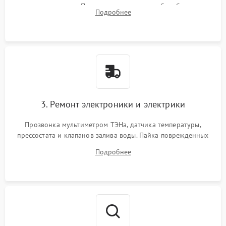
амортизаторов. Проверка подшипников барабана и
Подробнее
крестовины на износ, а манжеты люка на разрывы.
3. Ремонт электроники и электрики
Прозвонка мультиметром ТЭНа, датчика температуры,
прессостата и клапанов залива воды. Пайка поврежденных
дорожек или замена симисторов на плате управления.
Подробнее
Восстановление целостности проводки и контактов.