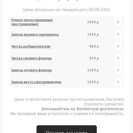
Цены актуальны на текущую дату 06.08.2026
Ремонт платы управления
2430 р
(восстановление)
Замена верхнего противовеса
1580 р
Чистка разбрызгивателя
980 р
Чистка сливного фильтра
830 р
Замена сетевого фильтра
1180 р
Замена жгута электропроводки
1230 р
Цены в прайс-листе указаны ориентировочные, без учета
стоимости запчастей.
Записывайтесь на бесплатную диагностику.
Мы проверим ваше устройство и укажем на неисправность.
Показать все услуги