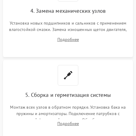
4. Замена механических узлов
Установка новых подшипников и сальников с применением
влагостойкой смазки. Замена изношенных щеток двигателя,
порванного ремня привода, неисправного сливного насоса
Подробнее
или поврежденной резиновой манжеты.
5. Сборка и герметизация системы
Монтаж всех узлов в обратном порядке. Установка бака на
пружины и амортизаторы. Подключение патрубков с
надежной фиксацией хомутами. Обработка стыков
Подробнее
герметиком для предотвращения возможных протечек воды.