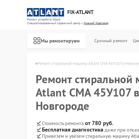
FIX-ATLANT
Ремонт устройств Atlant
Специализированный cервисный центр г.
Нижний Новгород
Мы ремонтируем
Срочный ремонт
Це
в Нижнем Новгороде
Ремонт стиральной машины Atlant СМА 45У107 в Нижне
Ремонт стиральной
Atlant СМА 45У107 
Ремонт водонагревателей Atlant
Ремонт морозильных камер Atlant
Новгороде
от 780 руб.
Стоимость ремонта
Бесплатная диагностика
даже при отказ
Привезем и увезем стиральную машину Atl