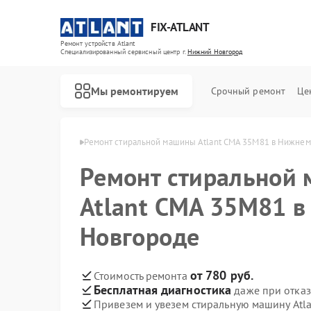
FIX-ATLANT
Ремонт устройств Atlant
Специализированный cервисный центр г.
Нижний Новгород
Мы ремонтируем
Срочный ремонт
Це
в Нижнем Новгороде
Ремонт стиральной машины Atlant СМА 35M81 в Нижне
Ремонт стиральной
Atlant СМА 35M81 
Ремонт водонагревателей Atlant
Ремонт морозильных камер Atlant
Новгороде
от 780 руб.
Стоимость ремонта
Бесплатная диагностика
даже при отказ
Привезем и увезем стиральную машину Atl