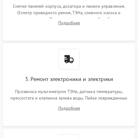
Снятие панелей корпуса, дозатора и панели управления.
Осмотр приводного ремня, ТЭНа, сливного насоса и
амортизаторов. Проверка подшипников барабана и
Подробнее
крестовины на износ, а манжеты люка на разрывы.
3. Ремонт электроники и электрики
Прозвонка мультиметром ТЭНа, датчика температуры,
прессостата и клапанов залива воды. Пайка поврежденных
дорожек или замена симисторов на плате управления.
Подробнее
Восстановление целостности проводки и контактов.