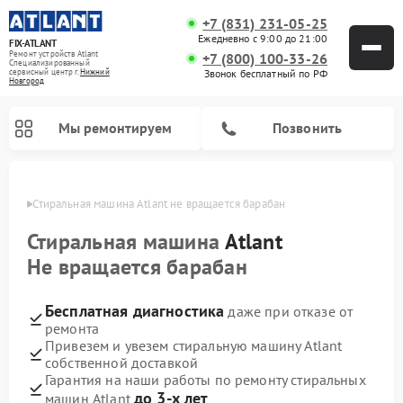
+7 (831) 231-05-25
Ежедневно с 9:00 до 21:00
FIX-ATLANT
Ремонт устройств Atlant
+7 (800) 100-33-26
Специализированный
cервисный центр г.
Нижний
Звонок бесплатный по РФ
Новгород
Мы ремонтируем
Позвонить
ороде
Стиральная машина Atlant не вращается барабан
Стиральная машина
Atlant
Не вращается барабан
Ремонт водонагревателей Atlant
Ремонт морозильных камер Atlant
Бесплатная диагностика
даже при отказе от
ремонта
Привезем и увезем стиральную машину Atlant
собственной доставкой
Гарантия на наши работы по ремонту стиральных
до 3-х лет
машин Atlant