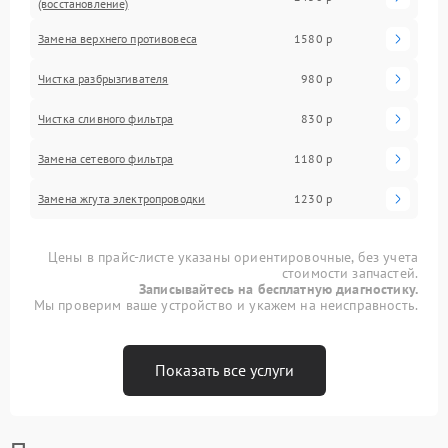
(восстановление)
Замена верхнего противовеса
1580 р
Чистка разбрызгивателя
980 р
Чистка сливного фильтра
830 р
Замена сетевого фильтра
1180 р
Замена жгута электропроводки
1230 р
Цены в прайс-листе указаны ориентировочные, без учета
стоимости запчастей.
Записывайтесь на бесплатную диагностику.
Мы проверим ваше устройство и укажем на неисправность.
Показать все услуги