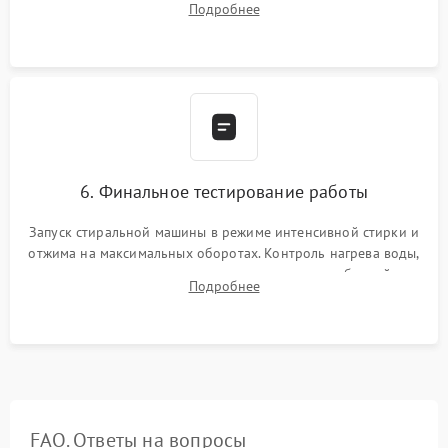
Подробнее
герметиком для предотвращения возможных протечек воды.
6. Финальное тестирование работы
Запуск стиральной машины в режиме интенсивной стирки и
отжима на максимальных оборотах. Контроль нагрева воды,
корректности слива, отсутствия излишних вибраций,
Подробнее
посторонних стуков и протечек под корпусом.
FAQ. Ответы на вопросы