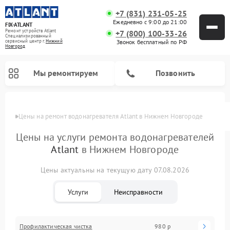
+7 (831) 231-05-25
Ежедневно с 9:00 до 21:00
FIX-ATLANT
Ремонт устройств Atlant
+7 (800) 100-33-26
Специализированный
cервисный центр г.
Нижний
Звонок бесплатный по РФ
Новгород
Мы ремонтируем
Позвонить
Цены
Цены на ремонт водонагревателя Atlant в Нижнем Новгороде
Цены на услуги ремонта водонагревателей
Atlant
в Нижнем Новгороде
Ремонт стиральных машин Atlant
Ремонт морозильных камер Atlant
Цены актуальны на текущую дату 07.08.2026
Услуги
Неисправности
Профилактическая чистка
980 р