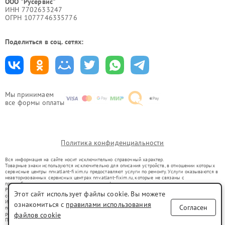
ООО "Русервис"
ИНН 7702633247
ОГРН 1077746335776
Поделиться в соц. сетях:
Мы принимаем
все формы оплаты
Политика конфиденциальности
Вся информация на сайте носит исключительно справочный характер.
Товарные знаки используются исключительно для описания устройств, в отношении которых
сервисные центры nnv.atlant-fixim.ru предоставляют услуги по ремонту. Услуги оказываются в
неавторизованных сервисных центрах nnv.atlant-fixim.ru, которые не связаны с
правообладателями товарных знаков или их официальными представителями.
Ремонт осуществляется для устройств, уже введенных в гражданский оборот в соответствии
Этот сайт использует файлы cookie. Вы можете
со статьей 1487 ГК РФ.
Использование товарных знаков не преследует цели индивидуализации услуг или введения
ознакомиться с
правилами использования
Согласен
потребителей в заблуждение, а служит для информирования о предоставляемых услугах по
ремонту техники указанных брендов.
файлов cookie
Представленная на сайте информация не является публичной офертой, определяемой