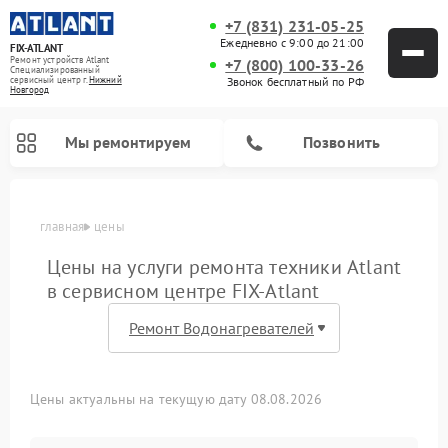
+7 (831) 231-05-25
Ежедневно с 9:00 до 21:00
FIX-ATLANT
Ремонт устройств Atlant
+7 (800) 100-33-26
Специализированный
cервисный центр г.
Нижний
Звонок бесплатный по РФ
Новгород
Мы ремонтируем
Позвонить
главная
цены
Цены на услуги ремонта техники Atlant
в сервисном центре FIX-Atlant
Ремонт водонагревателей Atlant
Ремонт стиральных машин Atlant
Ремонт морозильных камер Atlant
Цены актуальны на текущую дату 08.08.2026