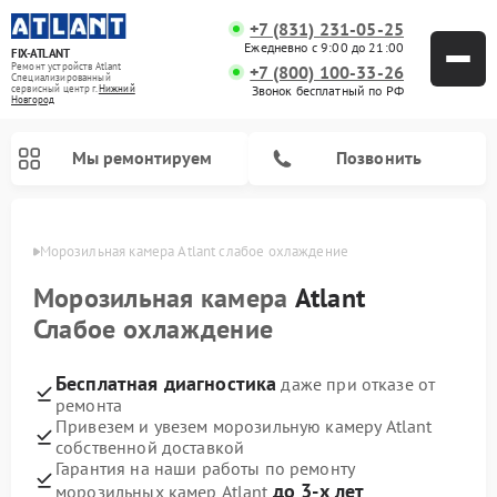
+7 (831) 231-05-25
Ежедневно с 9:00 до 21:00
FIX-ATLANT
Ремонт устройств Atlant
+7 (800) 100-33-26
Специализированный
cервисный центр г.
Нижний
Звонок бесплатный по РФ
Новгород
Мы ремонтируем
Позвонить
ороде
Морозильная камера Atlant слабое охлаждение
Морозильная камера
Atlant
Слабое охлаждение
Ремонт водонагревателей Atlant
Ремонт стиральных машин Atlant
Бесплатная диагностика
даже при отказе от
ремонта
Привезем и увезем морозильную камеру Atlant
собственной доставкой
Гарантия на наши работы по ремонту
до 3-х лет
морозильных камер Atlant