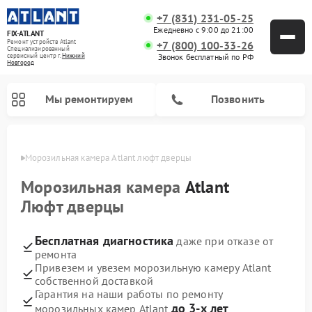
+7 (831) 231-05-25
Ежедневно с 9:00 до 21:00
FIX-ATLANT
Ремонт устройств Atlant
+7 (800) 100-33-26
Специализированный
cервисный центр г.
Нижний
Звонок бесплатный по РФ
Новгород
Мы ремонтируем
Позвонить
ороде
Морозильная камера Atlant люфт дверцы
Морозильная камера
Atlant
Люфт дверцы
Ремонт водонагревателей Atlant
Ремонт стиральных машин Atlant
Бесплатная диагностика
даже при отказе от
ремонта
Привезем и увезем морозильную камеру Atlant
собственной доставкой
Гарантия на наши работы по ремонту
до 3-х лет
морозильных камер Atlant