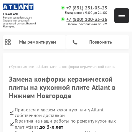
+7 (831) 231-05-25
Ежедневно с 9:00 до 21:00
FIX-ATLANT
Ремонт устройств Atlant
+7 (800) 100-33-26
Специализированный
cервисный центр г.
Нижний
Звонок бесплатный по РФ
Новгород
Мы ремонтируем
Позвонить
ороде
Кухонная плита Atlant замена конфорки керамической плиты
Замена конфорки керамической
плиты на кухонной плите Atlant в
Ремонт водонагревателей Atlant
Ремонт стиральных машин Atlant
Ремонт морозильных камер Atlant
Нижнем Новгороде
Привезем и увезем кухонную плиту Atlant
собственной доставкой
Гарантия на наши работы по ремонту кухонных
до 3-х лет
плит Atlant