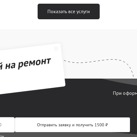
Показать все услуги
й на ремонт
При оформл
Отправить заявку и получить 1500 ₽
сти