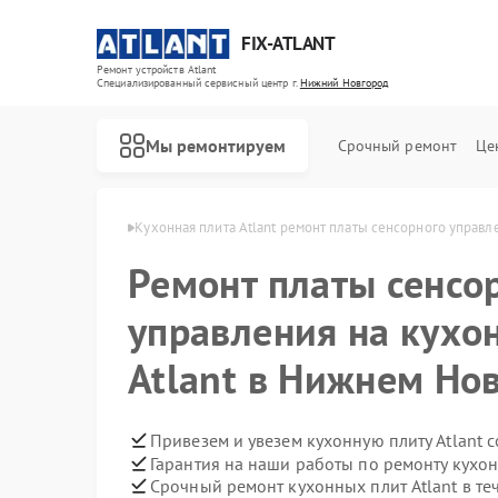
FIX-ATLANT
Ремонт устройств Atlant
Специализированный cервисный центр г.
Нижний Новгород
Мы ремонтируем
Срочный ремонт
Це
 в Нижнем Новгороде
Кухонная плита Atlant ремонт платы сенсорного управл
Ремонт платы сенсо
управления на кухо
Ремонт водонагревателей Atlant
Ремонт стиральных машин Atlant
Ремонт морозильных камер Atlant
Atlant в Нижнем Но
Привезем и увезем кухонную плиту Atlant 
Гарантия на наши работы по ремонту кухон
Срочный ремонт кухонных плит Atlant в те