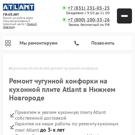
+7 (831) 231-05-25
Ежедневно с 9:00 до 21:00
FIX-ATLANT
Ремонт устройств Atlant
+7 (800) 100-33-26
Специализированный
cервисный центр г.
Нижний
Звонок бесплатный по РФ
Новгород
Мы ремонтируем
Позвонить
ороде
Кухонная плита Atlant ремонт чугунной конфорки
Ремонт чугунной конфорки на
кухонной плите Atlant в Нижнем
Ремонт водонагревателей Atlant
Ремонт стиральных машин Atlant
Ремонт морозильных камер Atlant
Новгороде
Привезем и увезем кухонную плиту Atlant
собственной доставкой
Гарантия на наши работы по ремонту кухонных
до 3-х лет
плит Atlant