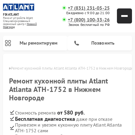
+7 (831) 231-05-25
Ежедневно с 9:00 до 21:00
FIX-ATLANT
Ремонт устройств Atlant
+7 (800) 100-33-26
Специализированный
cервисный центр г.
Нижний
Звонок бесплатный по РФ
Новгород
Мы ремонтируем
Позвонить
ороде
Ремонт кухонной плиты Atlant Atlanta ATH-1752 в Нижнем Новгороде
Ремонт кухонной плиты Atlant
Atlanta ATH-1752 в Нижнем
Ремонт водонагревателей Atlant
Ремонт стиральных машин Atlant
Ремонт морозильных камер Atlant
Новгороде
от 580 руб.
Стоимость ремонта
Бесплатная диагностика
даже при отказе
Привезем и увезем кухонную плиту Atlant Atlanta
ATH-1752 сами