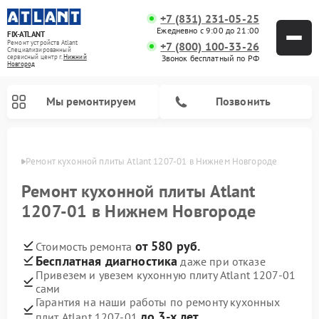
+7 (831) 231-05-25
Ежедневно с 9:00 до 21:00
FIX-ATLANT
Ремонт устройств Atlant
+7 (800) 100-33-26
Специализированный
cервисный центр г.
Нижний
Звонок бесплатный по РФ
Новгород
Мы ремонтируем
Позвонить
ороде
Ремонт кухонной плиты Atlant 1207-01 в Нижнем Новгороде
Ремонт кухонной плиты Atlant
1207-01 в Нижнем Новгороде
Ремонт водонагревателей Atlant
Ремонт стиральных машин Atlant
Ремонт морозильных камер Atlant
от 580 руб.
Стоимость ремонта
Бесплатная диагностика
даже при отказе
Привезем и увезем кухонную плиту Atlant 1207-01
сами
Гарантия на наши работы по ремонту кухонных
до 3-х лет
плит Atlant 1207-01