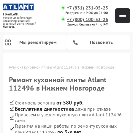
+7 (831) 231-05-25
Ежедневно с 9:00 до 21:00
FIX-ATLANT
Ремонт устройств Atlant
+7 (800) 100-33-26
Специализированный
cервисный центр г.
Нижний
Звонок бесплатный по РФ
Новгород
Мы ремонтируем
Позвонить
ороде
Ремонт кухонной плиты Atlant 112496 в Нижнем Новгороде
Ремонт кухонной плиты Atlant
112496 в Нижнем Новгороде
Ремонт водонагревателей Atlant
Ремонт стиральных машин Atlant
Ремонт морозильных камер Atlant
от 580 руб.
Стоимость ремонта
Бесплатная диагностика
даже при отказе
Привезем и увезем кухонную плиту Atlant 112496
сами
Гарантия на наши работы по ремонту кухонных
до 3-х лет
плит Atlant 112496