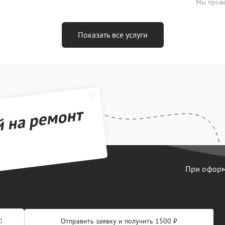
Мы прове
Показать все услуги
й на ремонт
При оформл
Отправить заявку и получить 1500 ₽