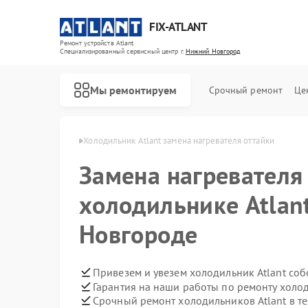
FIX-ATLANT
Ремонт устройств Atlant
Специализированный cервисный центр г.
Нижний Новгород
Мы ремонтируем
Срочный ремонт
Це
в Нижнем Новгороде
Холодильник Atlant замена нагревателя оттайки
Замена нагревателя
холодильнике Atlan
Ремонт водонагревателей Atlant
Ремонт стиральных машин Atlant
Ремонт морозильных камер Atlant
Новгороде
Привезем и увезем холодильник Atlant соб
Гарантия на наши работы по ремонту холо
Срочный ремонт холодильников Atlant в те