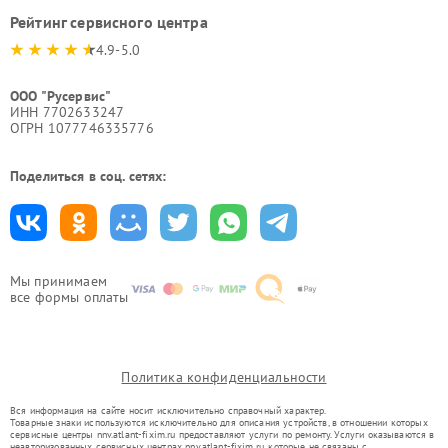
Рейтинг сервисного центра
4.9-5.0
ООО "Русервис"
ИНН 7702633247
ОГРН 1077746335776
Поделиться в соц. сетях:
Мы принимаем
все формы оплаты
Политика конфиденциальности
Вся информация на сайте носит исключительно справочный характер.
Товарные знаки используются исключительно для описания устройств, в отношении которых
сервисные центры nnv.atlant-fixim.ru предоставляют услуги по ремонту. Услуги оказываются в
неавторизованных сервисных центрах nnv.atlant-fixim.ru, которые не связаны с