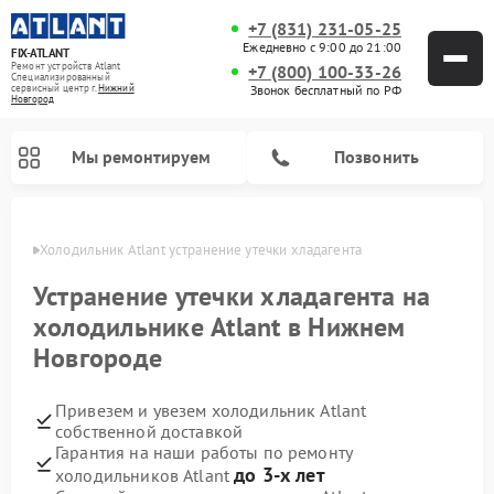
+7 (831) 231-05-25
Ежедневно с 9:00 до 21:00
FIX-ATLANT
Ремонт устройств Atlant
+7 (800) 100-33-26
Специализированный
cервисный центр г.
Нижний
Звонок бесплатный по РФ
Новгород
Мы ремонтируем
Позвонить
ороде
Холодильник Atlant устранение утечки хладагента
Устранение утечки хладагента на
холодильнике Atlant в Нижнем
Ремонт водонагревателей Atlant
Ремонт стиральных машин Atlant
Ремонт морозильных камер Atlant
Новгороде
Привезем и увезем холодильник Atlant
собственной доставкой
Гарантия на наши работы по ремонту
до 3-х лет
холодильников Atlant