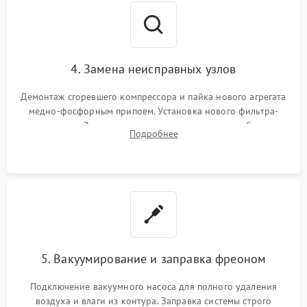
4. Замена неисправных узлов
Демонтаж сгоревшего компрессора и пайка нового агрегата
медно-фосфорным припоем. Установка нового фильтра-
осушителя. Замена изношенных вентиляторов обдува,
Подробнее
сломанных заслонок или поврежденных дверных петель.
5. Вакуумирование и заправка фреоном
Подключение вакуумного насоса для полного удаления
воздуха и влаги из контура. Заправка системы строго