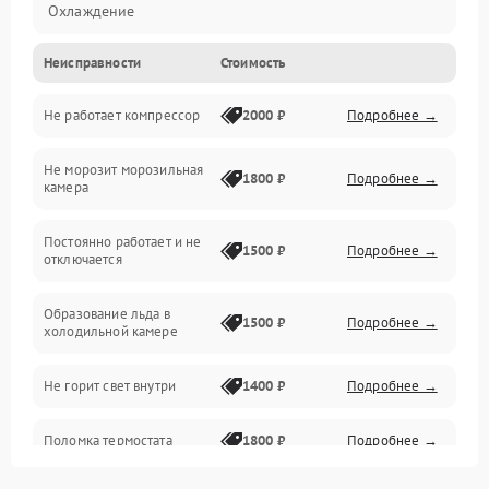
Охлаждение
Неисправности
Стоимость
Механика
Не работает компрессор
2000 ₽
Подробнее →
Электропитание
Не морозит морозильная
Дренаж
1800 ₽
Подробнее →
камера
Оттайка
Постоянно работает и не
1500 ₽
Подробнее →
отключается
Программное обеспечение
Образование льда в
1500 ₽
Подробнее →
холодильной камере
Не горит свет внутри
1400 ₽
Подробнее →
Поломка термостата
1800 ₽
Подробнее →