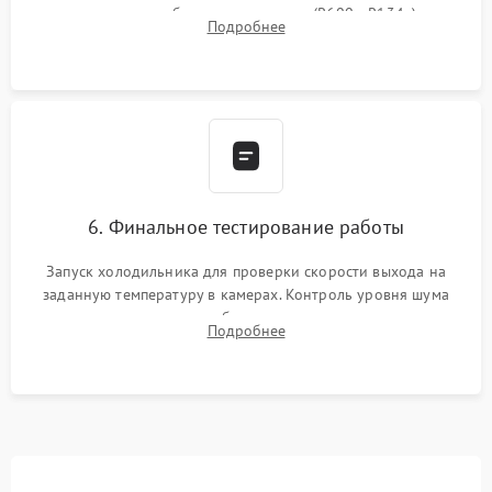
дозированным объемом хладагента (R600a, R134a) по
Подробнее
электронным весам. Контроль рабочего давления в системе.
6. Финальное тестирование работы
Запуск холодильника для проверки скорости выхода на
заданную температуру в камерах. Контроль уровня шума
компрессора, отсутствия обмерзания стенок и корректного
Подробнее
срабатывания системы автоматической оттайки.