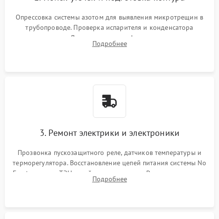
Опрессовка системы азотом для выявления микротрещин в
трубопроводе. Проверка испарителя и конденсатора
течеискателем. Демонтаж старого фильтра-осушителя и
Подробнее
продувка капиллярной трубки для устранения засоров.
3. Ремонт электрики и электроники
Прозвонка пускозащитного реле, датчиков температуры и
терморегулятора. Восстановление цепей питания системы No
Frost, включая ТЭН оттайки и вентилятор. Ремонт или замена
Подробнее
платы управления при сбоях алгоритмов.