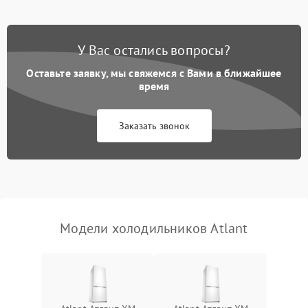
Не работает вентилятор
1800 ₽
Подробнее →
Поломка системы No Frost
2600 ₽
Подробнее →
У Вас остались вопросы?
Оставьте заявку, мы свяжемся с Вами в ближайшее
Образование конденсата
1800 ₽
Подробнее →
на стенках
время
Сбой в работе инвертора
2100 ₽
Подробнее →
Заказать звонок
Запах горелого при
2000 ₽
Подробнее →
работе
Не включается
1000 ₽
Подробнее →
холодильник
Модели холодильников Atlant
Проблемы с системой
автоматической
1800 ₽
Подробнее →
разморозки