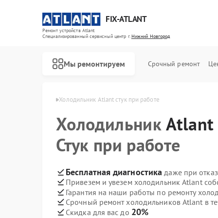
FIX-ATLANT
Ремонт устройств Atlant
Специализированный cервисный центр г.
Нижний Новгород
Мы ремонтируем
Срочный ремонт
Це
в Нижнем Новгороде
Холодильник Atlant стук при работе
Холодильник
Atlant
Стук при работе
Ремонт водонагревателей Atlant
Ремонт стиральных машин Atlant
Ремонт морозильных камер Atlant
Бесплатная диагностика
даже при отказ
Привезем и увезем холодильник Atlant соб
Гарантия на наши работы по ремонту холо
Срочный ремонт холодильников Atlant в те
20%
Скидка для вас до