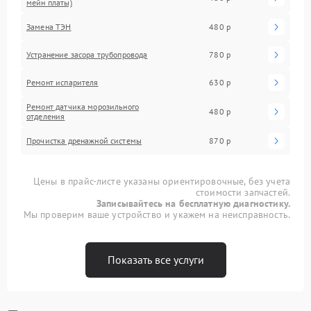
мейн платы)
Замена ТЭН
480 р
Устранение засора трубопровода
780 р
Ремонт испарителя
630 р
Ремонт датчика морозильного
480 р
отделения
Прочистка дренажной системы
870 р
Цены в прайс-листе указаны ориентировочные, без учета
стоимости запчастей.
Записывайтесь на бесплатную диагностику.
Мы проверим ваше устройство и укажем на неисправность.
Показать все услуги