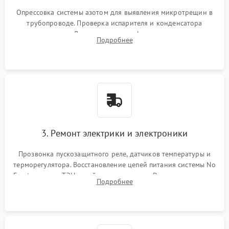
Опрессовка системы азотом для выявления микротрещин в
трубопроводе. Проверка испарителя и конденсатора
течеискателем. Демонтаж старого фильтра-осушителя и
Подробнее
продувка капиллярной трубки для устранения засоров.
3. Ремонт электрики и электроники
Прозвонка пускозащитного реле, датчиков температуры и
терморегулятора. Восстановление цепей питания системы No
Frost, включая ТЭН оттайки и вентилятор. Ремонт или замена
Подробнее
платы управления при сбоях алгоритмов.