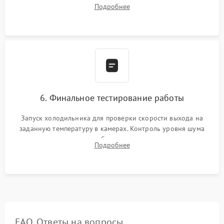
дозированным объемом хладагента (R600a, R134a) по
Подробнее
электронным весам. Контроль рабочего давления в системе.
6. Финальное тестирование работы
Запуск холодильника для проверки скорости выхода на
заданную температуру в камерах. Контроль уровня шума
компрессора, отсутствия обмерзания стенок и корректного
Подробнее
срабатывания системы автоматической оттайки.
FAQ. Ответы на вопросы