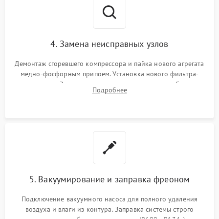
4. Замена неисправных узлов
Демонтаж сгоревшего компрессора и пайка нового агрегата
медно-фосфорным припоем. Установка нового фильтра-
осушителя. Замена изношенных вентиляторов обдува,
Подробнее
сломанных заслонок или поврежденных дверных петель.
5. Вакуумирование и заправка фреоном
Подключение вакуумного насоса для полного удаления
воздуха и влаги из контура. Заправка системы строго