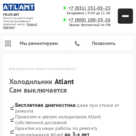
+7 (831) 231-05-25
Ежедневно с 9:00 до 21:00
FIX-ATLANT
Ремонт устройств Atlant
+7 (800) 100-33-26
Специализированный
cервисный центр г.
Нижний
Звонок бесплатный по РФ
Новгород
Мы ремонтируем
Позвонить
ороде
Холодильник Atlant сам выключается
Холодильник
Atlant
Сам выключается
Ремонт водонагревателей Atlant
Ремонт стиральных машин Atlant
Ремонт морозильных камер Atlant
Бесплатная диагностика
даже при отказе от
ремонта
Привезем и увезем холодильник Atlant
собственной доставкой
Гарантия на наши работы по ремонту
до 3-х лет
холодильников Atlant