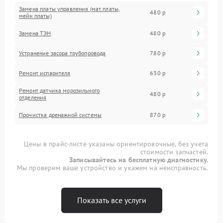
Замена платы управления (мат.платы,
480 р
мейн платы)
Замена ТЭН
480 р
Устранение засора трубопровода
780 р
Ремонт испарителя
630 р
Ремонт датчика морозильного
480 р
отделения
Прочистка дренажной системы
870 р
Цены в прайс-листе указаны ориентировочные, без учета
стоимости запчастей.
Записывайтесь на бесплатную диагностику.
Мы проверим ваше устройство и укажем на неисправность.
Показать все услуги