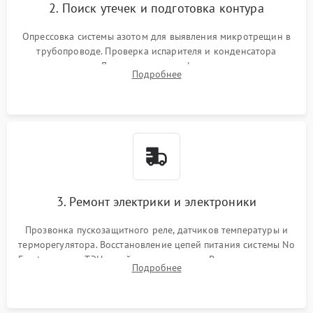
2. Поиск утечек и подготовка контура
Опрессовка системы азотом для выявления микротрещин в
трубопроводе. Проверка испарителя и конденсатора
течеискателем. Демонтаж старого фильтра-осушителя и
Подробнее
продувка капиллярной трубки для устранения засоров.
3. Ремонт электрики и электроники
Прозвонка пускозащитного реле, датчиков температуры и
терморегулятора. Восстановление цепей питания системы No
Frost, включая ТЭН оттайки и вентилятор. Ремонт или замена
Подробнее
платы управления при сбоях алгоритмов.