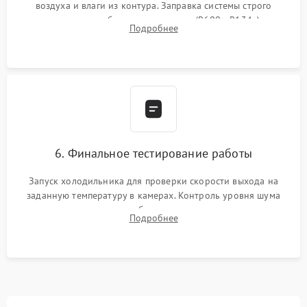
воздуха и влаги из контура. Заправка системы строго
дозированным объемом хладагента (R600a, R134a) по
Подробнее
электронным весам. Контроль рабочего давления в системе.
6. Финальное тестирование работы
Запуск холодильника для проверки скорости выхода на
заданную температуру в камерах. Контроль уровня шума
компрессора, отсутствия обмерзания стенок и корректного
Подробнее
срабатывания системы автоматической оттайки.