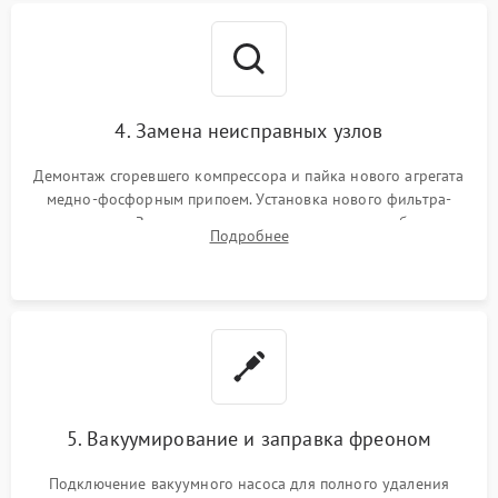
4. Замена неисправных узлов
Демонтаж сгоревшего компрессора и пайка нового агрегата
медно-фосфорным припоем. Установка нового фильтра-
осушителя. Замена изношенных вентиляторов обдува,
Подробнее
сломанных заслонок или поврежденных дверных петель.
5. Вакуумирование и заправка фреоном
Подключение вакуумного насоса для полного удаления