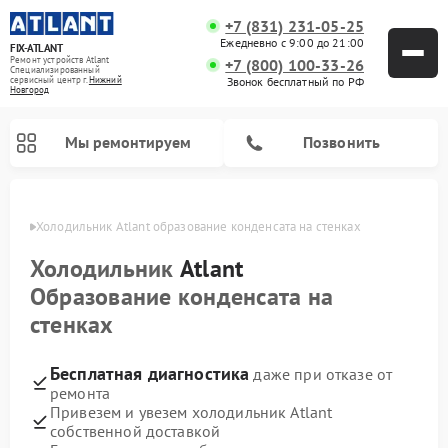
+7 (831) 231-05-25
Ежедневно с 9:00 до 21:00
FIX-ATLANT
Ремонт устройств Atlant
+7 (800) 100-33-26
Специализированный
cервисный центр г.
Нижний
Звонок бесплатный по РФ
Новгород
Мы ремонтируем
Позвонить
ороде
Холодильник Atlant образование конденсата на стенках
Холодильник
Atlant
Образование конденсата на
Ремонт водонагревателей Atlant
Ремонт стиральных машин Atlant
Ремонт морозильных камер Atlant
стенках
Бесплатная диагностика
даже при отказе от
ремонта
Привезем и увезем холодильник Atlant
собственной доставкой