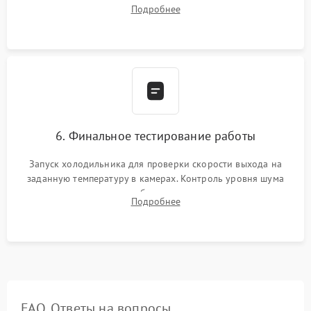
дозированным объемом хладагента (R600a, R134a) по
Подробнее
электронным весам. Контроль рабочего давления в системе.
6. Финальное тестирование работы
Запуск холодильника для проверки скорости выхода на
заданную температуру в камерах. Контроль уровня шума
компрессора, отсутствия обмерзания стенок и корректного
Подробнее
срабатывания системы автоматической оттайки.
FAQ. Ответы на вопросы