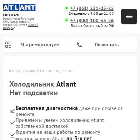
+7 (831) 231-05-25
Ежедневно с 9:00 до 21:00
FIX-ATLANT
Ремонт устройств Atlant
+7 (800) 100-33-26
Специализированный
cервисный центр г.
Нижний
Звонок бесплатный по РФ
Новгород
Мы ремонтируем
Позвонить
ороде
Холодильник Atlant нет подсветки
Холодильник
Atlant
Нет подсветки
Ремонт водонагревателей Atlant
Ремонт стиральных машин Atlant
Ремонт морозильных камер Atlant
Бесплатная диагностика
даже при отказе от
ремонта
Привезем и увезем холодильник Atlant
собственной доставкой
Гарантия на наши работы по ремонту
до 3-х лет
холодильников Atlant