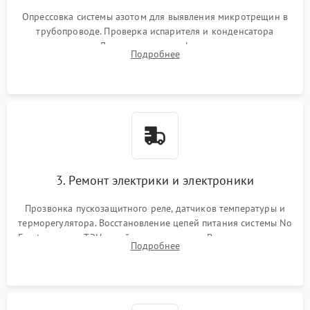
Опрессовка системы азотом для выявления микротрещин в
трубопроводе. Проверка испарителя и конденсатора
течеискателем. Демонтаж старого фильтра-осушителя и
Подробнее
продувка капиллярной трубки для устранения засоров.
3. Ремонт электрики и электроники
Прозвонка пускозащитного реле, датчиков температуры и
терморегулятора. Восстановление цепей питания системы No
Frost, включая ТЭН оттайки и вентилятор. Ремонт или замена
Подробнее
платы управления при сбоях алгоритмов.