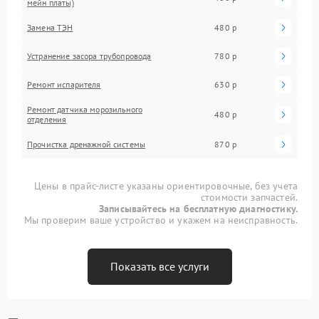
мейн платы)
Замена ТЭН
480 р
Устранение засора трубопровода
780 р
Ремонт испарителя
630 р
Ремонт датчика морозильного
480 р
отделения
Прочистка дренажной системы
870 р
Цены в прайс-листе указаны ориентировочные, без учета
стоимости запчастей.
Записывайтесь на бесплатную диагностику.
Мы проверим ваше устройство и укажем на неисправность.
Показать все услуги