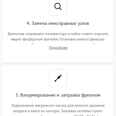
4. Замена неисправных узлов
Демонтаж сгоревшего компрессора и пайка нового агрегата
медно-фосфорным припоем. Установка нового фильтра-
осушителя. Замена изношенных вентиляторов обдува,
Подробнее
сломанных заслонок или поврежденных дверных петель.
5. Вакуумирование и заправка фреоном
Подключение вакуумного насоса для полного удаления
воздуха и влаги из контура. Заправка системы строго