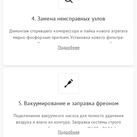
4. Замена неисправных узлов
Демонтаж сгоревшего компрессора и пайка нового агрегата
медно-фосфорным припоем. Установка нового фильтра-
осушителя. Замена изношенных вентиляторов обдува,
Подробнее
сломанных заслонок или поврежденных дверных петель.
5. Вакуумирование и заправка фреоном
Подключение вакуумного насоса для полного удаления
воздуха и влаги из контура. Заправка системы строго
дозированным объемом хладагента (R600a, R134a) по
Подробнее
электронным весам. Контроль рабочего давления в системе.