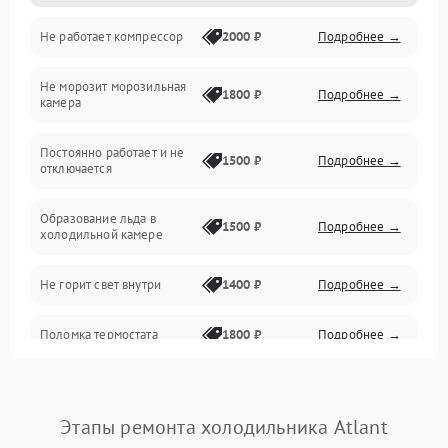
Не работает компрессор
2000 ₽
Подробнее →
Электропитание
Не морозит морозильная
Дренаж
1800 ₽
Подробнее →
камера
Оттайка
Постоянно работает и не
1500 ₽
Подробнее →
отключается
Программное обеспечение
Образование льда в
1500 ₽
Подробнее →
холодильной камере
Не горит свет внутри
1400 ₽
Подробнее →
Поломка термостата
1800 ₽
Подробнее →
Не работает вентилятор
1800 ₽
Подробнее →
Этапы ремонта холодильника Atlant
Поломка системы No Frost
2600 ₽
Подробнее →