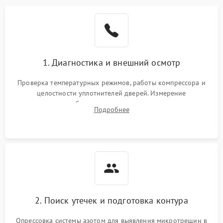
Образование конденсата
1800 ₽
Подробнее →
на стенках
Сбой в работе инвертора
2100 ₽
Подробнее →
1. Диагностика и внешний осмотр
Запах горелого при
2000 ₽
Подробнее →
Проверка температурных режимов, работы компрессора и
работе
целостности уплотнителей дверей. Измерение
сопротивления обмоток мотора, проверка термостата и
Не включается
Подробнее
1000 ₽
Подробнее →
считывание кодов ошибок с электронного дисплея.
холодильник
Проблемы с системой
автоматической
1800 ₽
Подробнее →
разморозки
2. Поиск утечек и подготовка контура
Опрессовка системы азотом для выявления микротрещин в