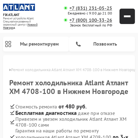
+7 (831) 231-05-25
Ежедневно с 9:00 до 21:00
FIX-ATLANT
Ремонт устройств Atlant
+7 (800) 100-33-26
Специализированный
cервисный центр г.
Нижний
Звонок бесплатный по РФ
Новгород
Мы ремонтируем
Позвонить
ороде
Ремонт холодильника Atlant Атлант XM 4708-100 в Нижнем Новгород
Ремонт холодильника Atlant Атлант
XM 4708-100 в Нижнем Новгороде
Ремонт водонагревателей Atlant
Ремонт стиральных машин Atlant
Ремонт морозильных камер Atlant
от 480 руб.
Стоимость ремонта
Бесплатная диагностика
даже при отказе
Привезем и увезем холодильник Atlant Атлант XM
4708-100 сами
Гарантия на наши работы по ремонту
до 3-х
холодильников Atlant Атлант XM 4708-100