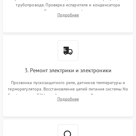
трубопроводе. Проверка испарителя и конденсатора
течеискателем. Демонтаж старого фильтра-осушителя и
Подробнее
продувка капиллярной трубки для устранения засоров.
3. Ремонт электрики и электроники
Прозвонка пускозащитного реле, датчиков температуры и
терморегулятора. Восстановление цепей питания системы No
Frost, включая ТЭН оттайки и вентилятор. Ремонт или замена
Подробнее
платы управления при сбоях алгоритмов.