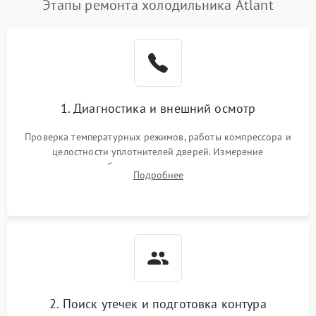
Этапы ремонта холодильника Atlant
Поломка системы No Frost
2600 ₽
Подробнее →
Образование конденсата
1800 ₽
Подробнее →
на стенках
Сбой в работе инвертора
2100 ₽
Подробнее →
1. Диагностика и внешний осмотр
Запах горелого при
2000 ₽
Подробнее →
Проверка температурных режимов, работы компрессора и
работе
целостности уплотнителей дверей. Измерение
сопротивления обмоток мотора, проверка термостата и
Не включается
Подробнее
1000 ₽
Подробнее →
считывание кодов ошибок с электронного дисплея.
холодильник
Проблемы с системой
автоматической
1800 ₽
Подробнее →
разморозки
2. Поиск утечек и подготовка контура