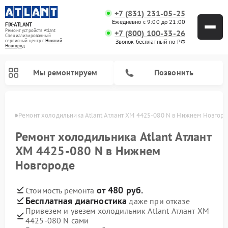
+7 (831) 231-05-25
Ежедневно с 9:00 до 21:00
FIX-ATLANT
Ремонт устройств Atlant
+7 (800) 100-33-26
Специализированный
cервисный центр г.
Нижний
Звонок бесплатный по РФ
Новгород
Мы ремонтируем
Позвонить
ороде
Ремонт холодильника Atlant Атлант ХМ 4425-080 N в Нижнем Новгор
Ремонт холодильника Atlant Атлант
ХМ 4425-080 N в Нижнем
Ремонт водонагревателей Atlant
Ремонт стиральных машин Atlant
Ремонт морозильных камер Atlant
Новгороде
от 480 руб.
Стоимость ремонта
Бесплатная диагностика
даже при отказе
Привезем и увезем холодильник Atlant Атлант ХМ
4425-080 N сами