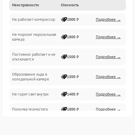
Неисправности
Стоимость
Механика
Не работает компрессор
2000 ₽
Подробнее →
Электропитание
Не морозит морозильная
Дренаж
1800 ₽
Подробнее →
камера
Оттайка
Постоянно работает и не
1500 ₽
Подробнее →
отключается
Программное обеспечение
Образование льда в
1500 ₽
Подробнее →
холодильной камере
Не горит свет внутри
1400 ₽
Подробнее →
Поломка термостата
1800 ₽
Подробнее →
Не работает вентилятор
1800 ₽
Подробнее →