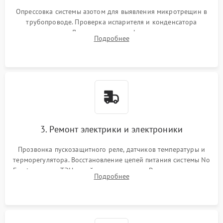
Опрессовка системы азотом для выявления микротрещин в
трубопроводе. Проверка испарителя и конденсатора
течеискателем. Демонтаж старого фильтра-осушителя и
Подробнее
продувка капиллярной трубки для устранения засоров.
3. Ремонт электрики и электроники
Прозвонка пускозащитного реле, датчиков температуры и
терморегулятора. Восстановление цепей питания системы No
Frost, включая ТЭН оттайки и вентилятор. Ремонт или замена
Подробнее
платы управления при сбоях алгоритмов.