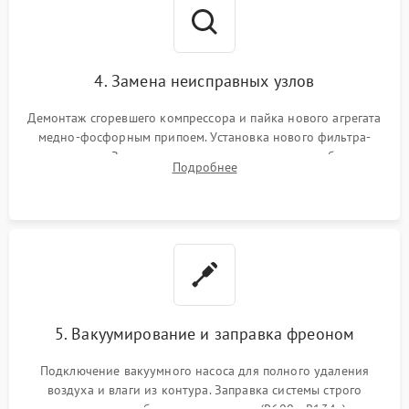
4. Замена неисправных узлов
Демонтаж сгоревшего компрессора и пайка нового агрегата
медно-фосфорным припоем. Установка нового фильтра-
осушителя. Замена изношенных вентиляторов обдува,
Подробнее
сломанных заслонок или поврежденных дверных петель.
5. Вакуумирование и заправка фреоном
Подключение вакуумного насоса для полного удаления
воздуха и влаги из контура. Заправка системы строго
дозированным объемом хладагента (R600a, R134a) по