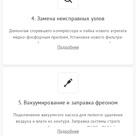
4. Замена неисправных узлов
Демонтаж сгоревшего компрессора и пайка нового агрегата
медно-фосфорным припоем. Установка нового фильтра-
осушителя. Замена изношенных вентиляторов обдува,
Подробнее
сломанных заслонок или поврежденных дверных петель.
5. Вакуумирование и заправка фреоном
Подключение вакуумного насоса для полного удаления
воздуха и влаги из контура. Заправка системы строго
дозированным объемом хладагента (R600a, R134a) по
Подробнее
электронным весам. Контроль рабочего давления в системе.