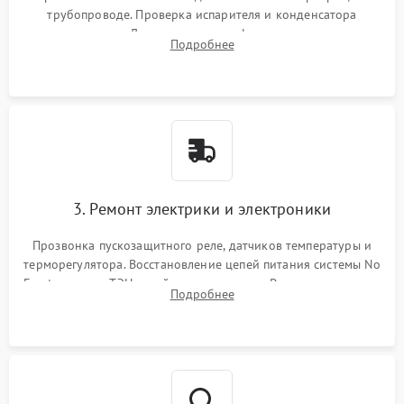
трубопроводе. Проверка испарителя и конденсатора
течеискателем. Демонтаж старого фильтра-осушителя и
Подробнее
продувка капиллярной трубки для устранения засоров.
3. Ремонт электрики и электроники
Прозвонка пускозащитного реле, датчиков температуры и
терморегулятора. Восстановление цепей питания системы No
Frost, включая ТЭН оттайки и вентилятор. Ремонт или замена
Подробнее
платы управления при сбоях алгоритмов.