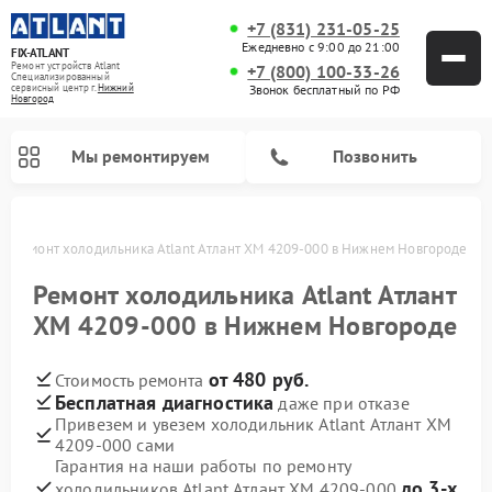
+7 (831) 231-05-25
Ежедневно с 9:00 до 21:00
FIX-ATLANT
Ремонт устройств Atlant
+7 (800) 100-33-26
Специализированный
cервисный центр г.
Нижний
Звонок бесплатный по РФ
Новгород
Мы ремонтируем
Позвонить
е
Ремонт холодильника Atlant Атлант ХМ 4209-000 в Нижнем Новгороде
Ремонт холодильника Atlant Атлант
ХМ 4209-000 в Нижнем Новгороде
Ремонт водонагревателей Atlant
Ремонт стиральных машин Atlant
Ремонт морозильных камер Atlant
от 480 руб.
Стоимость ремонта
Бесплатная диагностика
даже при отказе
Привезем и увезем холодильник Atlant Атлант ХМ
4209-000 сами
Гарантия на наши работы по ремонту
до 3-х
холодильников Atlant Атлант ХМ 4209-000