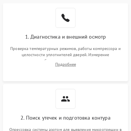
Образование конденсата
1800 ₽
Подробнее →
на стенках
Сбой в работе инвертора
2100 ₽
Подробнее →
1. Диагностика и внешний осмотр
Запах горелого при
2000 ₽
Подробнее →
Проверка температурных режимов, работы компрессора и
работе
целостности уплотнителей дверей. Измерение
сопротивления обмоток мотора, проверка термостата и
Не включается
Подробнее
1000 ₽
Подробнее →
считывание кодов ошибок с электронного дисплея.
холодильник
Проблемы с системой
автоматической
1800 ₽
Подробнее →
разморозки
2. Поиск утечек и подготовка контура
Опрессовка системы азотом для выявления микротрещин в