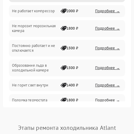
Не работает компрессор
2000 ₽
Подробнее →
Электропитание
Не морозит морозильная
Дренаж
1800 ₽
Подробнее →
камера
Оттайка
Постоянно работает и не
1500 ₽
Подробнее →
отключается
Программное обеспечение
Образование льда в
1500 ₽
Подробнее →
холодильной камере
Не горит свет внутри
1400 ₽
Подробнее →
Поломка термостата
1800 ₽
Подробнее →
Не работает вентилятор
1800 ₽
Подробнее →
Этапы ремонта холодильника Atlant
Поломка системы No Frost
2600 ₽
Подробнее →