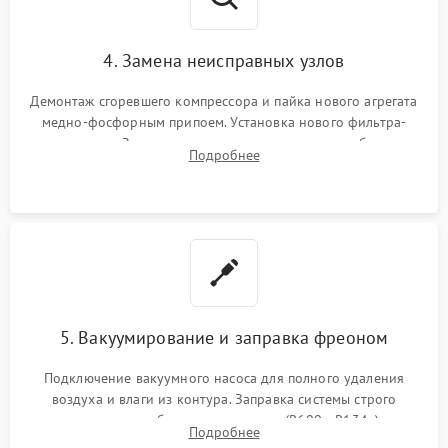
4. Замена неисправных узлов
Демонтаж сгоревшего компрессора и пайка нового агрегата
медно-фосфорным припоем. Установка нового фильтра-
осушителя. Замена изношенных вентиляторов обдува,
Подробнее
сломанных заслонок или поврежденных дверных петель.
5. Вакуумирование и заправка фреоном
Подключение вакуумного насоса для полного удаления
воздуха и влаги из контура. Заправка системы строго
дозированным объемом хладагента (R600a, R134a) по
Подробнее
электронным весам. Контроль рабочего давления в системе.