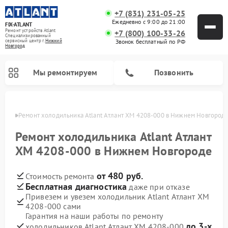
+7 (831) 231-05-25
Ежедневно с 9:00 до 21:00
FIX-ATLANT
Ремонт устройств Atlant
+7 (800) 100-33-26
Специализированный
cервисный центр г.
Нижний
Звонок бесплатный по РФ
Новгород
Мы ремонтируем
Позвонить
ороде
Ремонт холодильника Atlant Атлант ХМ 4208-000 в Нижнем Новгород
Ремонт холодильника Atlant Атлант
ХМ 4208-000 в Нижнем Новгороде
Ремонт водонагревателей Atlant
Ремонт стиральных машин Atlant
Ремонт морозильных камер Atlant
от 480 руб.
Стоимость ремонта
Бесплатная диагностика
даже при отказе
Привезем и увезем холодильник Atlant Атлант ХМ
4208-000 сами
Гарантия на наши работы по ремонту
до 3-х
холодильников Atlant Атлант ХМ 4208-000