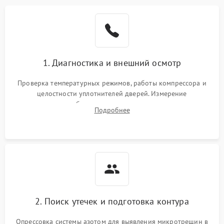
Образование конденсата
1800 ₽
Подробнее →
на стенках
Сбой в работе инвертора
2100 ₽
Подробнее →
1. Диагностика и внешний осмотр
Запах горелого при
2000 ₽
Подробнее →
Проверка температурных режимов, работы компрессора и
работе
целостности уплотнителей дверей. Измерение
сопротивления обмоток мотора, проверка термостата и
Не включается
Подробнее
1000 ₽
Подробнее →
считывание кодов ошибок с электронного дисплея.
холодильник
Проблемы с системой
автоматической
1800 ₽
Подробнее →
разморозки
2. Поиск утечек и подготовка контура
Опрессовка системы азотом для выявления микротрещин в