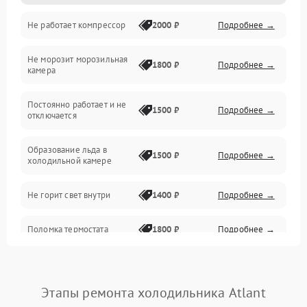
Не работает компрессор
2000 ₽
Подробнее →
Электропитание
Не морозит морозильная
Дренаж
1800 ₽
Подробнее →
камера
Оттайка
Постоянно работает и не
1500 ₽
Подробнее →
отключается
Программное обеспечение
Образование льда в
1500 ₽
Подробнее →
холодильной камере
Не горит свет внутри
1400 ₽
Подробнее →
Поломка термостата
1800 ₽
Подробнее →
Не работает вентилятор
1800 ₽
Подробнее →
Этапы ремонта холодильника Atlant
Поломка системы No Frost
2600 ₽
Подробнее →