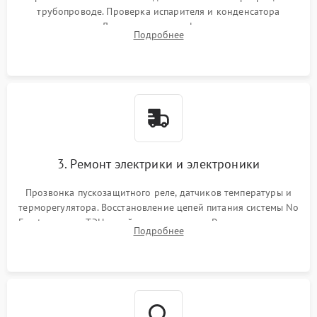
трубопроводе. Проверка испарителя и конденсатора
течеискателем. Демонтаж старого фильтра-осушителя и
Подробнее
продувка капиллярной трубки для устранения засоров.
3. Ремонт электрики и электроники
Прозвонка пускозащитного реле, датчиков температуры и
терморегулятора. Восстановление цепей питания системы No
Frost, включая ТЭН оттайки и вентилятор. Ремонт или замена
Подробнее
платы управления при сбоях алгоритмов.