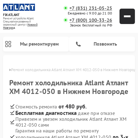
+7 (831) 231-05-25
Ежедневно с 9:00 до 21:00
FIX-ATLANT
Ремонт устройств Atlant
+7 (800) 100-33-26
Специализированный
cервисный центр г.
Нижний
Звонок бесплатный по РФ
Новгород
Мы ремонтируем
Позвонить
ороде
Ремонт холодильника Atlant Атлант ХМ 4012-050 в Нижнем Новгород
Ремонт холодильника Atlant Атлант
ХМ 4012-050 в Нижнем Новгороде
Ремонт водонагревателей Atlant
Ремонт стиральных машин Atlant
Ремонт морозильных камер Atlant
от 480 руб.
Стоимость ремонта
Бесплатная диагностика
даже при отказе
Привезем и увезем холодильник Atlant Атлант ХМ
4012-050 сами
Гарантия на наши работы по ремонту
до 3-х
холодильников Atlant Атлант ХМ 4012-050