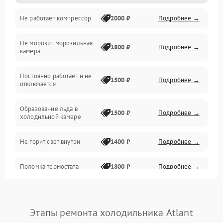
Не работает компрессор
2000 ₽
Подробнее →
Электропитание
Не морозит морозильная
Дренаж
1800 ₽
Подробнее →
камера
Оттайка
Постоянно работает и не
1500 ₽
Подробнее →
отключается
Программное обеспечение
Образование льда в
1500 ₽
Подробнее →
холодильной камере
Не горит свет внутри
1400 ₽
Подробнее →
Поломка термостата
1800 ₽
Подробнее →
Не работает вентилятор
1800 ₽
Подробнее →
Этапы ремонта холодильника Atlant
Поломка системы No Frost
2600 ₽
Подробнее →