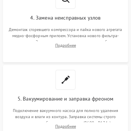
4. Замена неисправных узлов
Демонтаж сгоревшего компрессора и пайка нового агрегата
медно-фосфорным припоем. Установка нового фильтра-
осушителя. Замена изношенных вентиляторов обдува,
Подробнее
сломанных заслонок или поврежденных дверных петель.
5. Вакуумирование и заправка фреоном
Подключение вакуумного насоса для полного удаления
воздуха и влаги из контура. Заправка системы строго
дозированным объемом хладагента (R600a, R134a) по
Подробнее
электронным весам. Контроль рабочего давления в системе.