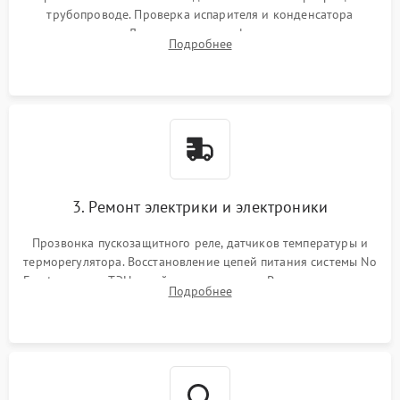
трубопроводе. Проверка испарителя и конденсатора
течеискателем. Демонтаж старого фильтра-осушителя и
Подробнее
продувка капиллярной трубки для устранения засоров.
3. Ремонт электрики и электроники
Прозвонка пускозащитного реле, датчиков температуры и
терморегулятора. Восстановление цепей питания системы No
Frost, включая ТЭН оттайки и вентилятор. Ремонт или замена
Подробнее
платы управления при сбоях алгоритмов.