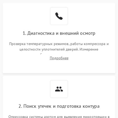
Образование конденсата
1800 ₽
Подробнее →
на стенках
Сбой в работе инвертора
2100 ₽
Подробнее →
1. Диагностика и внешний осмотр
Запах горелого при
2000 ₽
Подробнее →
Проверка температурных режимов, работы компрессора и
работе
целостности уплотнителей дверей. Измерение
сопротивления обмоток мотора, проверка термостата и
Не включается
Подробнее
1000 ₽
Подробнее →
считывание кодов ошибок с электронного дисплея.
холодильник
Проблемы с системой
автоматической
1800 ₽
Подробнее →
разморозки
2. Поиск утечек и подготовка контура
Опрессовка системы азотом для выявления микротрещин в